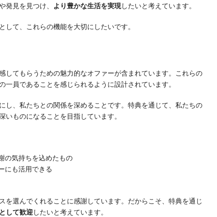
や発見を見つけ、
より豊かな生活を実現
したいと考えています。
として、これらの機能を大切にしたいです。
感してもらうための魅力的なオファーが含まれています。これらの
の一員であることを感じられるように設計されています。
にし、私たちとの関係を深めることです。特典を通じて、私たちの
深いものになることを目指しています。
謝の気持ちを込めたもの
ーにも活用できる
スを選んでくれることに感謝しています。だからこそ、特典を通じ
として歓迎
したいと考えています。