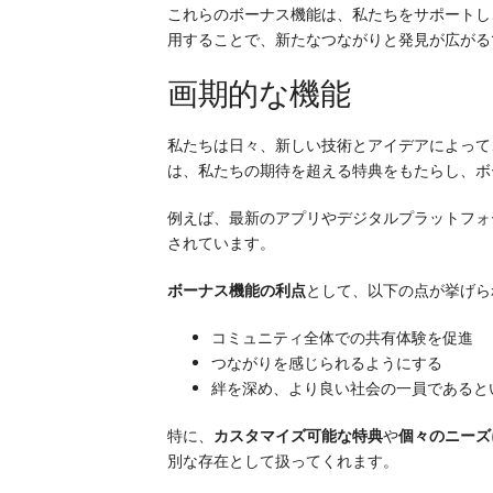
これらのボーナス機能は、私たちをサポートし
用することで、新たなつながりと発見が広がる
画期的な機能
私たちは日々、新しい技術とアイデアによって
は、私たちの期待を超える特典をもたらし、ボ
例えば、最新のアプリやデジタルプラットフォ
されています。
ボーナス機能の利点
として、以下の点が挙げら
コミュニティ全体での共有体験を促進
つながりを感じられるようにする
絆を深め、より良い社会の一員であると
特に、
カスタマイズ可能な特典
や
個々のニーズ
別な存在として扱ってくれます。