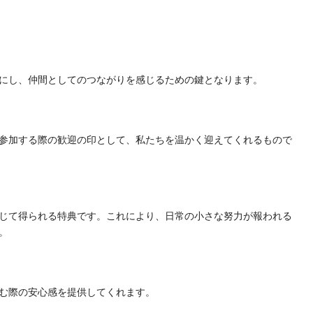
にし、仲間としてのつながりを感じるための鍵となります。
参加する際の歓迎の印として、私たちを温かく迎えてくれるもので
じて得られる特典です。これにより、日常の小さな努力が報われる
。
む際の安心感を提供してくれます。