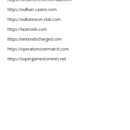
https://vullkan-casino.com
https://vulkanneon-club.com
https://lazeroids.com
https://nintendocharged.com
https://operationovermatch.com
https://supergamestorrents.net